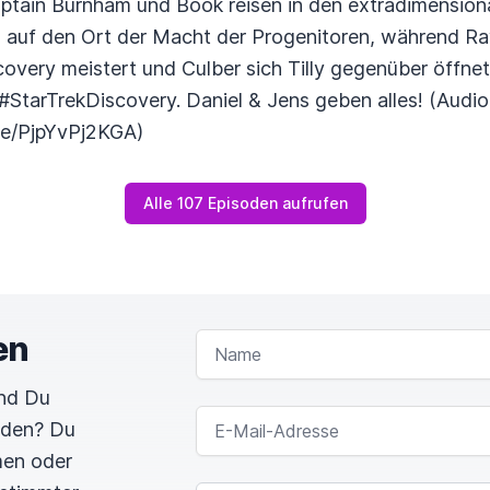
aptain Burnham und Book reisen in den extradimensio
auf den Ort der Macht der Progenitoren, während Ray
very meistert und Culber sich Tilly gegenüber öffnet. 
l #StarTrekDiscovery. Daniel & Jens geben alles! (Au
.be/PjpYvPj2KGA)
Alle 107 Episoden aufrufen
en
NAME
und Du
E-MAIL-ADRESSE
rden? Du
men oder