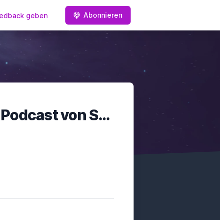
Abonnieren
edback geben
Star Trek & Science Fiction Podcast von ScifiNews.DE